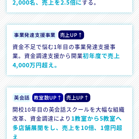
2,000名、売上を2.5倍に
する。
事業発達支援事業
売上UP↑
資金不足で悩む1年目の事業発達支援事
初年度で売上
業。資金調達支援から開業
4,000万円超え。
英会話
教室数UP↑
売上UP↑
開校10年目の英会話スクールを大幅な組織
1教室から5教室へ
改革、資金調達により
多店舗展開をし、売上を10倍、1億円超
え