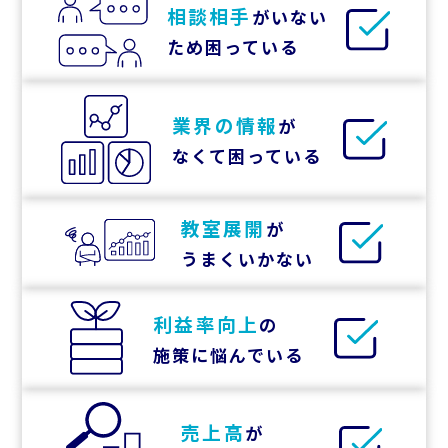
相談相手
がいない
ため困っている
業界の情報
が
なくて困っている
教室展開
が
うまくいかない
利益率向上
の
施策に悩んでいる
売上高
が