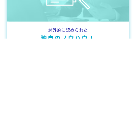
対外的に認められた
独自のノウハウ！
くわしく見る
arrow_forward