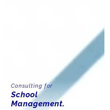
Consulting for
School
Management.