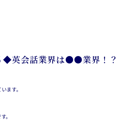
６◆英会話業界は●●業界！？
ています。
です。