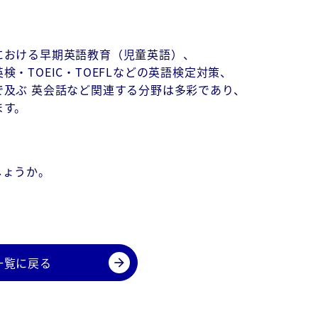
における早期英語教育（児童英語）、
・TOEIC・TOEFLなどの英語検定対策、
及ぶ 英会話など関連する分野は多彩であり、
ます。
しょうか。
一覧に戻る
arrow_forward