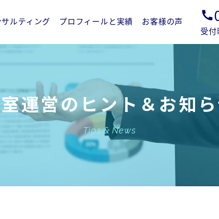
call
ンサルティング
プロフィールと実績
お客様の声
受付
教室運営のヒント＆お知ら
Tips & News