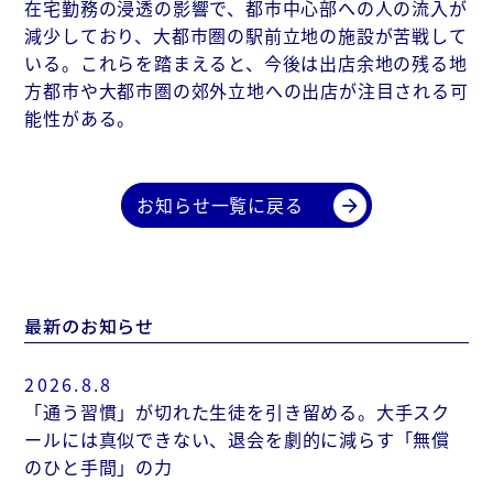
在宅勤務の浸透の影響で、都市中心部への人の流入が
減少しており、大都市圏の駅前立地の施設が苦戦して
いる。これらを踏まえると、今後は出店余地の残る地
方都市や大都市圏の郊外立地への出店が注目される可
能性がある。
お知らせ一覧に戻る
arrow_forward
最新のお知らせ
2026.8.8
「通う習慣」が切れた生徒を引き留める。大手スク
ールには真似できない、退会を劇的に減らす「無償
のひと手間」の力