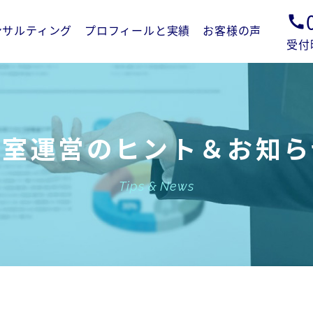
call
ンサルティング
プロフィールと実績
お客様の声
受付
教室運営のヒント＆お知ら
Tips & News